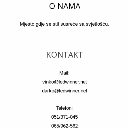
O NAMA
Mjesto gdje se stil susreće sa svjetlošću.
KONTAKT
Mail:
vinko@ledwinner.net
darko@ledwinner.net
Telefon:
051/371-045
065/962-562