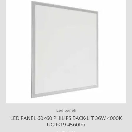
Led paneli
LED PANEL 60×60 PHILIPS BACK-LIT 36W 4000K
UGR<19 4560lm