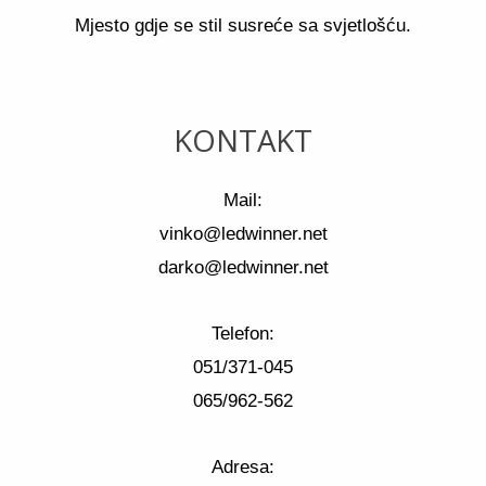
Mjesto gdje se stil susreće sa svjetlošću.
KONTAKT
Mail:
vinko@ledwinner.net
darko@ledwinner.net
Telefon:
051/371-045
065/962-562
Adresa: