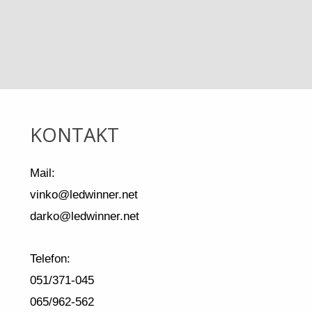
KONTAKT
Mail:
vinko@ledwinner.net
darko@ledwinner.net
Telefon:
051/371-045
065/962-562