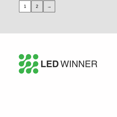
1
2
→