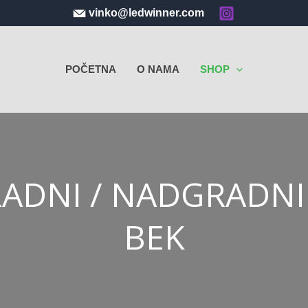
vinko@ledwinner.com
POČETNA
O NAMA
SHOP
RADNI / NADGRADNI
BEK