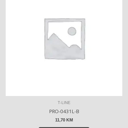
T-LINE
PRO-0431L-B
11,70
KM