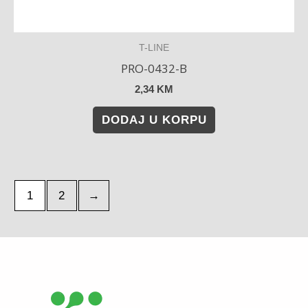
T-LINE
PRO-0432-B
2,34
KM
DODAJ U KORPU
1
2
→