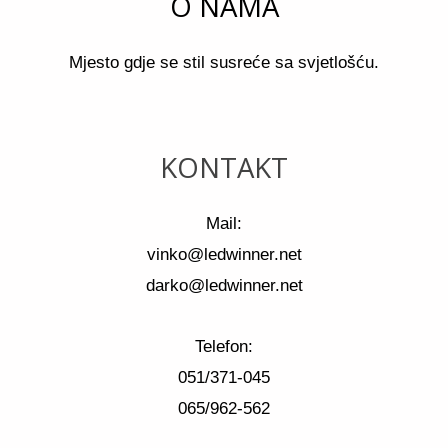
O NAMA
Mjesto gdje se stil susreće sa svjetlošću.
KONTAKT
Mail:
vinko@ledwinner.net
darko@ledwinner.net
Telefon:
051/371-045
065/962-562