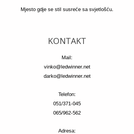
Mjesto gdje se stil susreće sa svjetlošću.
KONTAKT
Mail:
vinko@ledwinner.net
darko@ledwinner.net
Telefon:
051/371-045
065/962-562
Adresa: