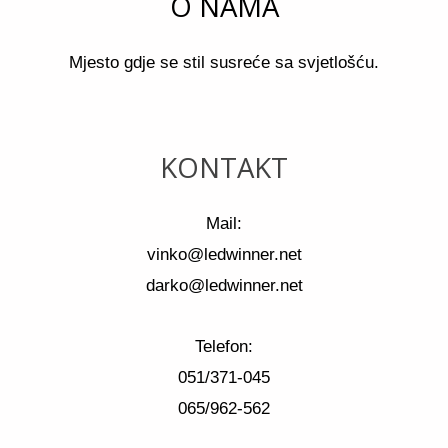
O NAMA
Mjesto gdje se stil susreće sa svjetlošću.
KONTAKT
Mail:
vinko@ledwinner.net
darko@ledwinner.net
Telefon:
051/371-045
065/962-562