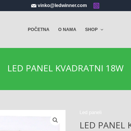
vinko@ledwinner.com
POČETNA
O NAMA
SHOP
LED PANEL KVADRATNI 18W
Led paneli
LED PANEL 