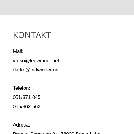
KONTAKT
Mail:
vinko@ledwinner.net
darko@ledwinner.net
Telefon:
051/371-045
065/962-562
Adresa: