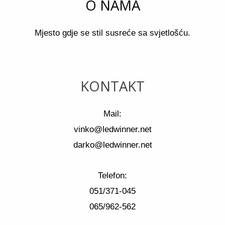
O NAMA
Mjesto gdje se stil susreće sa svjetlošću.
KONTAKT
Mail:
vinko@ledwinner.net
darko@ledwinner.net
Telefon:
051/371-045
065/962-562