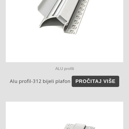
ALU profili
Alu profil-312 bijeli plafon
PROČITAJ VIŠE