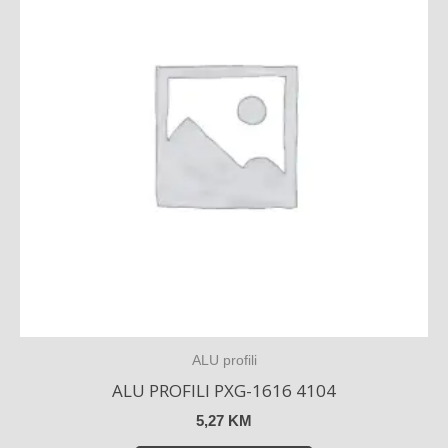
ALU profili
ALU PROFILI PXG-1616 4104
5,27
KM