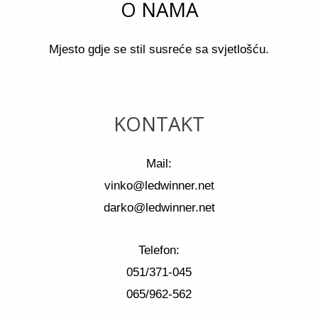
O NAMA
Mjesto gdje se stil susreće sa svjetlošću.
KONTAKT
Mail:
vinko@ledwinner.net
darko@ledwinner.net
Telefon:
051/371-045
065/962-562