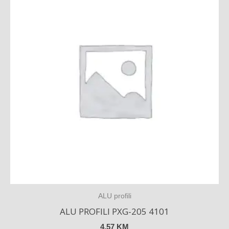
ALU profili
ALU PROFILI PXG-205 4101
4,57
KM