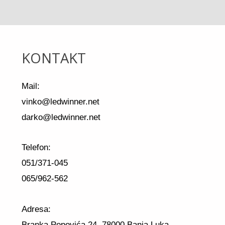
KONTAKT
Mail:
vinko@ledwinner.net
darko@ledwinner.net
Telefon:
051/371-045
065/962-562
Adresa:
Branka Popovića 24, 78000 Banja Luka