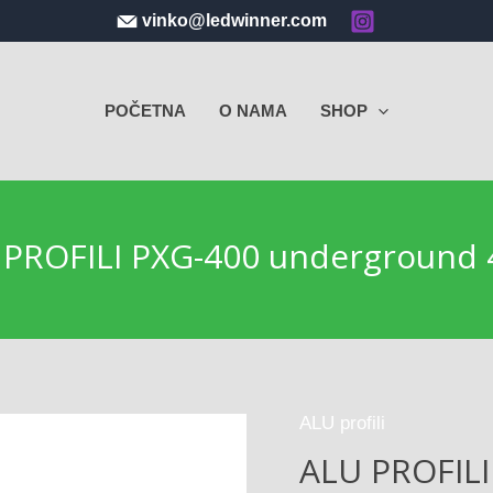
vinko@ledwinner.com
POČETNA
O NAMA
SHOP
 PROFILI PXG-400 underground 
ALU profili
ALU PROFILI