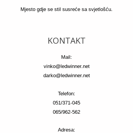
Mjesto gdje se stil susreće sa svjetlošću.
KONTAKT
Mail:
vinko@ledwinner.net
darko@ledwinner.net
Telefon:
051/371-045
065/962-562
Adresa: