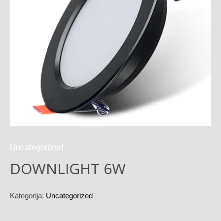
Uncategorized
DOWNLIGHT 6W
Kategorija:
Uncategorized