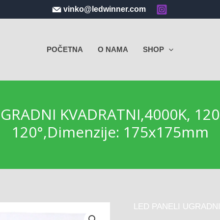
vinko@ledwinner.com
POČETNA
O NAMA
SHOP
GRADNI KVADRATNI,4000K, 12
120°,Dimenzije: 175x175mm
LED PANELI UGRADN