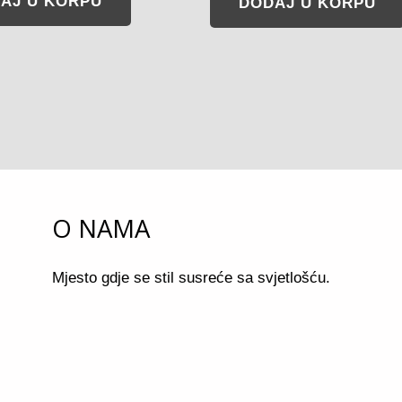
AJ U KORPU
DODAJ U KORPU
O NAMA
Mjesto gdje se stil susreće sa svjetlošću.