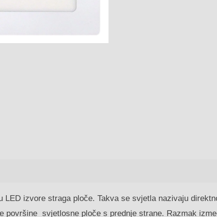
u LED izvore straga ploče. Takva se svjetla nazivaju direktno
ele površine svjetlosne ploče s prednje strane. Razmak izme