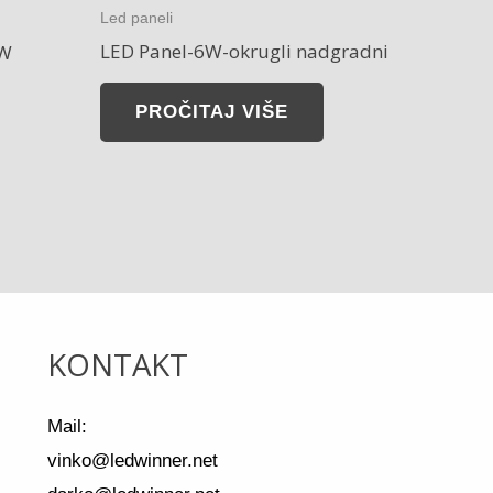
Led paneli
LED Panel-6W-okrugli nadgradni
2W
PROČITAJ VIŠE
KONTAKT
Mail:
vinko@ledwinner.net