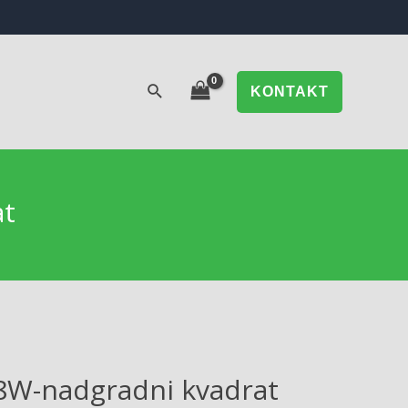
KONTAKT
at
8W-nadgradni kvadrat