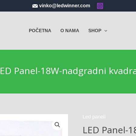
vinko@ledwinner.com
POČETNA
O NAMA
SHOP
ED Panel-18W-nadgradni kvadr
Led paneli
LED Panel-1