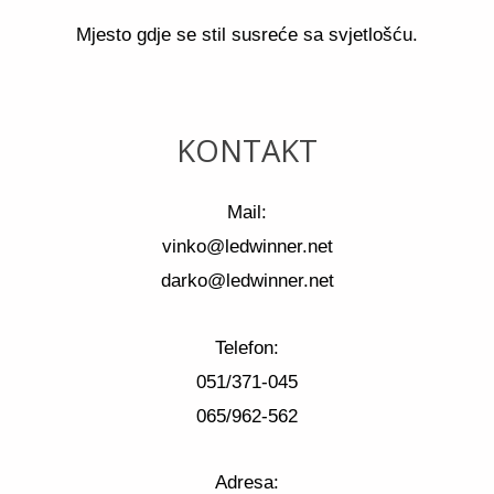
Mjesto gdje se stil susreće sa svjetlošću.
KONTAKT
Mail:
vinko@ledwinner.net
darko@ledwinner.net
Telefon:
051/371-045
065/962-562
Adresa: