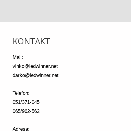
KONTAKT
Mail:
vinko@ledwinner.net
darko@ledwinner.net
Telefon:
051/371-045
065/962-562
Adresa: