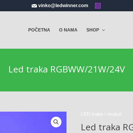
vinko@ledwinner.com
POČETNA
O NAMA
SHOP
Led traka RGBWW/21W/24V
LED trake i moduli
Led traka 