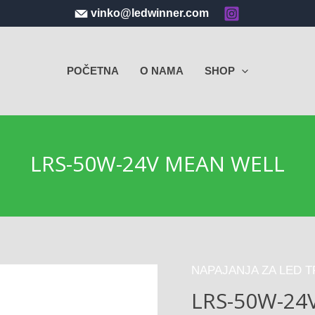
vinko@ledwinner.com
POČETNA
O NAMA
SHOP
LRS-50W-24V MEAN WELL
NAPAJANJA ZA LED 
LRS-50W-24