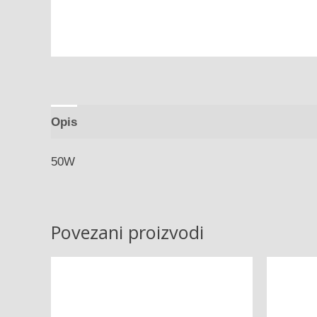
Opis
50W
Povezani proizvodi