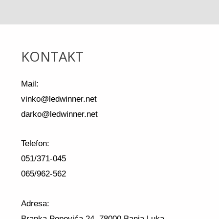
KONTAKT
Mail:
vinko@ledwinner.net
darko@ledwinner.net
Telefon:
051/371-045
065/962-562
Adresa:
Branka Popovića 24, 78000 Banja Luka