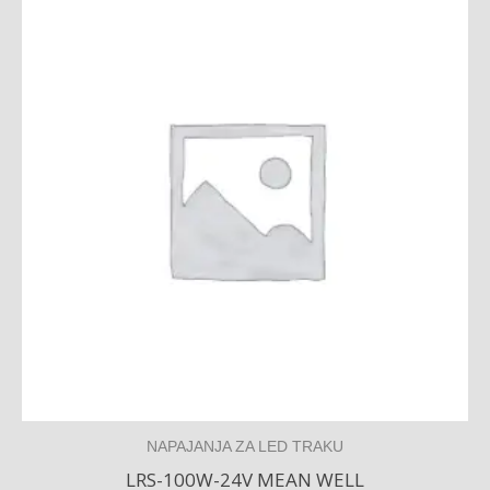
NAPAJANJA ZA LED TRAKU
LRS-100W-24V MEAN WELL