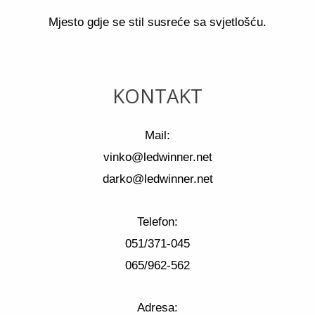
Mjesto gdje se stil susreće sa svjetlošću.
KONTAKT
Mail:
vinko@ledwinner.net
darko@ledwinner.net
Telefon:
051/371-045
065/962-562
Adresa: