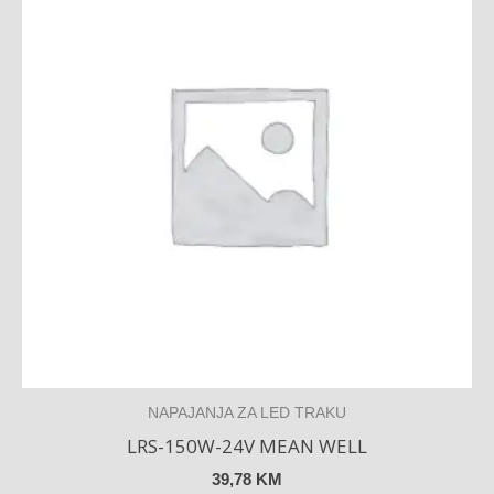
NAPAJANJA ZA LED TRAKU
LRS-150W-24V MEAN WELL
39,78
KM