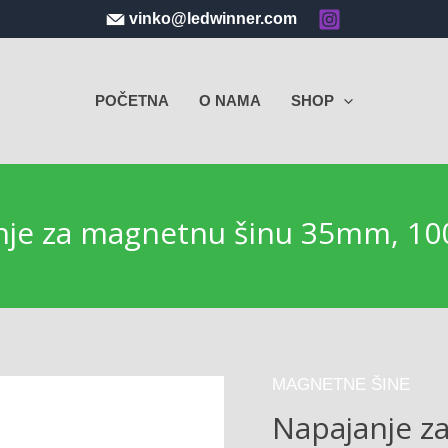
vinko@ledwinner.com
POČETNA
O NAMA
SHOP
nje za magnetnu šinu 35mm, 10
MAGNETNE ŠINE
Napajanje z