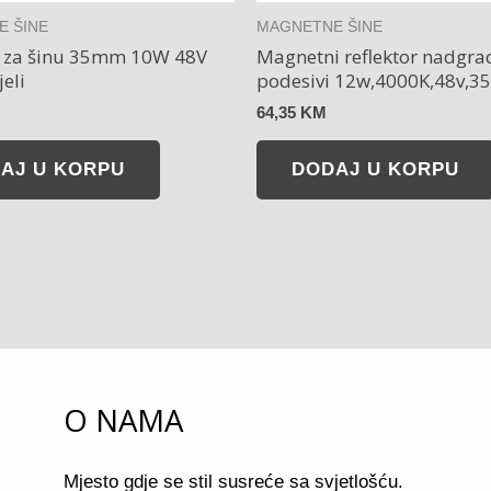
 ŠINE
MAGNETNE ŠINE
r za šinu 35mm 10W 48V
Magnetni reflektor nadgra
eli
podesivi 12w,4000K,48v,
64,35
KM
AJ U KORPU
DODAJ U KORPU
O NAMA
Mjesto gdje se stil susreće sa svjetlošću.