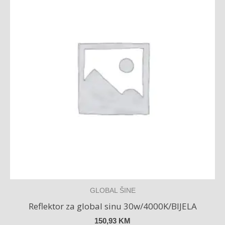
GLOBAL ŠINE
Reflektor za global sinu 30w/4000K/BIJELA
150,93
KM