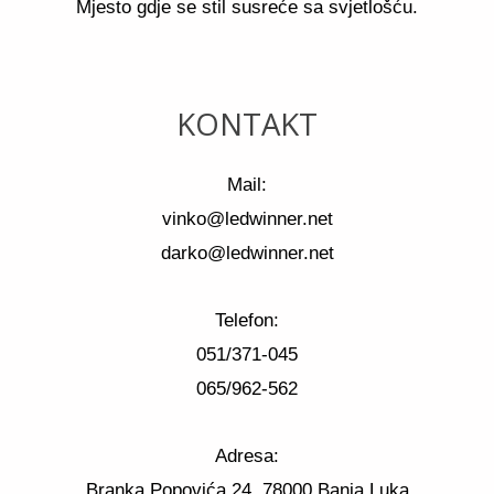
Mjesto gdje se stil susreće sa svjetlošću.
KONTAKT
Mail:
vinko@ledwinner.net
darko@ledwinner.net
Telefon:
051/371-045
065/962-562
Adresa:
Branka Popovića 24, 78000 Banja Luka