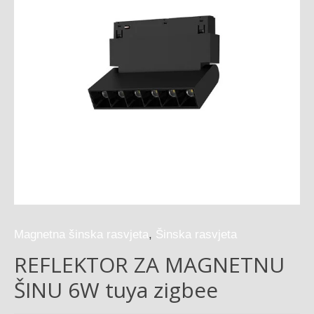
Magnetna šinska rasvjeta
,
Šinska rasvjeta
REFLEKTOR ZA MAGNETNU
ŠINU 6W tuya zigbee