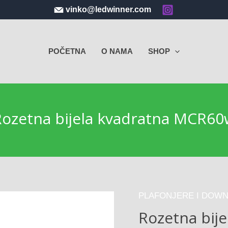
vinko@ledwinner.com
POČETNA
O NAMA
SHOP
Rozetna bijela kvadratna MCR60
PLAFONJERE I DOWN
Rozetna bij