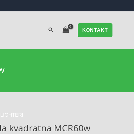
KONTAKT
w
LIGHTERI
ela kvadratna MCR60w