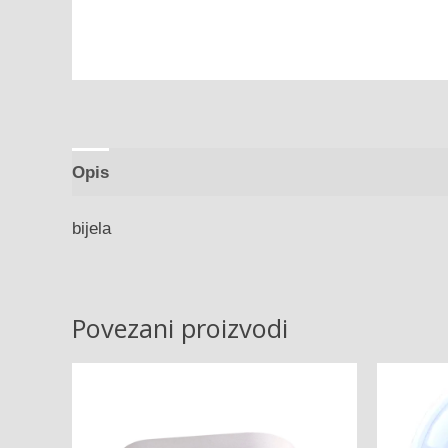
Opis
bijela
Povezani proizvodi