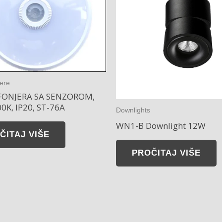
jere
FONJERA SA SENZOROM,
0K, IP20, ST-76A
Downlights
WN1-B Downlight 12W
ČITAJ VIŠE
PROČITAJ VIŠE