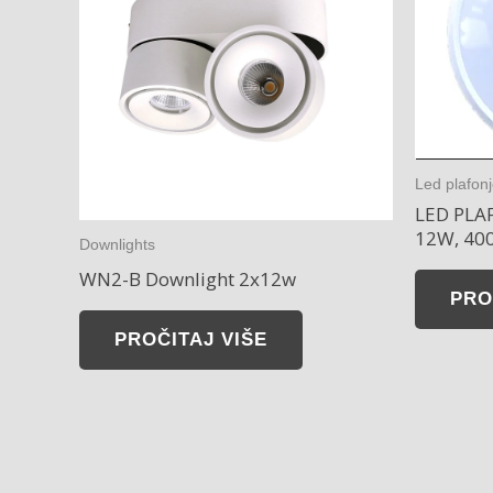
Led plafon
LED PLA
12W, 400
Downlights
WN2-B Downlight 2x12w
PRO
PROČITAJ VIŠE