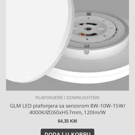
PLAFONJERE I DOWNLIGHTERI
GLM LED plafonjera sa senzorom 8W-10W-15W/
4000K/Ø260xH57mm, 120lm/W
64,35
KM
DODAJ U KORPU