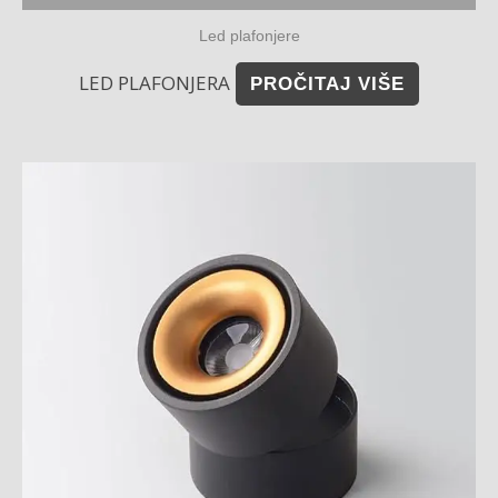
Led plafonjere
LED PLAFONJERA
PROČITAJ VIŠE