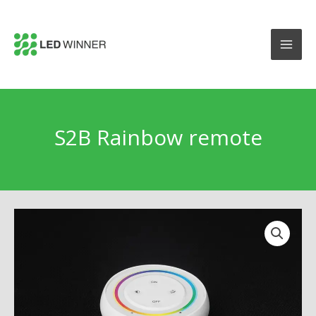
S2B Rainbow remote