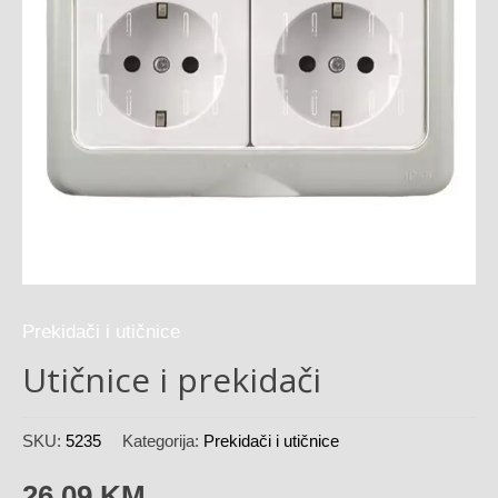
Prekidači i utičnice
Utičnice i prekidači
SKU:
5235
Kategorija:
Prekidači i utičnice
26,09
KM