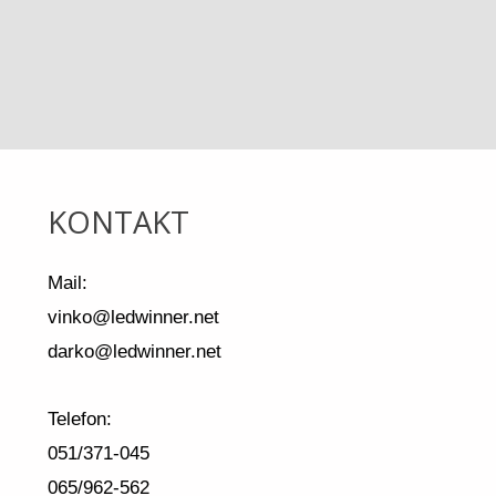
KONTAKT
Mail:
vinko@ledwinner.net
darko@ledwinner.net
Telefon:
051/371-045
065/962-562