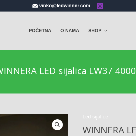
vinko@ledwinner.com
POČETNA
O NAMA
SHOP
INNERA LED sijalica LW37 400
Led sijalice
WINNERA LED