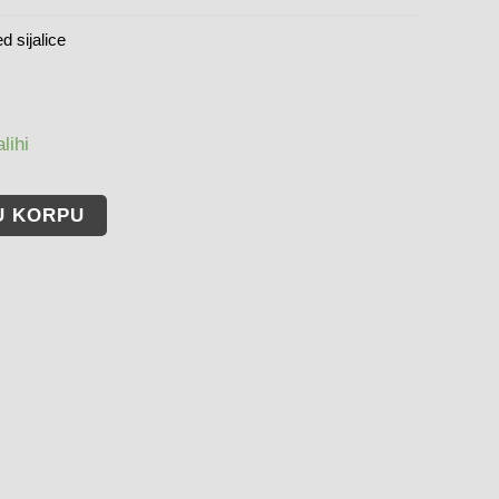
d sijalice
lihi
U KORPU