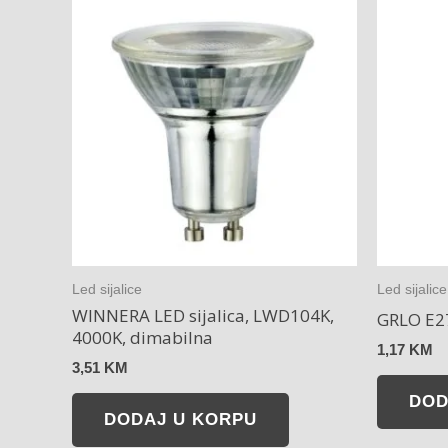
Led sijalice
Led sijalice
WINNERA LED sijalica, LWD104K,
GRLO E2
4000K, dimabilna
1,17
KM
3,51
KM
DOD
DODAJ U KORPU