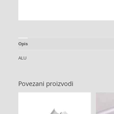
Opis
ALU
Povezani proizvodi