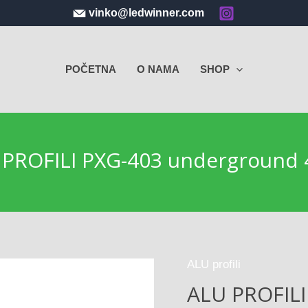
vinko@ledwinner.com
POČETNA
O NAMA
SHOP
 PROFILI PXG-403 underground 
ALU profili
ALU PROFILI