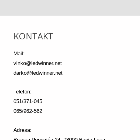
KONTAKT
Mail:
vinko@ledwinner.net
darko@ledwinner.net
Telefon:
051/371-045
065/962-562
Adresa:
Branka Popovića 24, 78000 Banja Luka