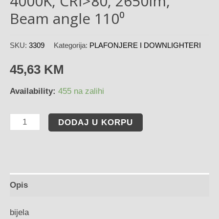
4000K, CRI>80, 2650lm,
Beam angle 110⁰
SKU:
3309
Kategorija:
PLAFONJERE I DOWNLIGHTERI
45,63
KM
Availability:
455 na zalihi
DODAJ U KORPU
Opis
bijela