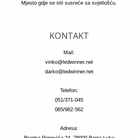
Mjesto gdje se stil susreće sa svjetlošću.
KONTAKT
Mail:
vinko@ledwinner.net
darko@ledwinner.net
Telefon:
051/371-045
065/962-562
Adresa:
Branka Popovića 24, 78000 Banja Luka