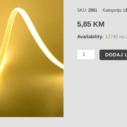
SKU:
2861
Kategorija:
L
5,85
KM
Availability:
12745 na z
DODAJ 