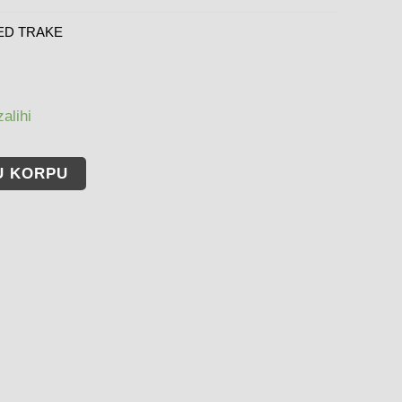
ED TRAKE
alihi
U KORPU