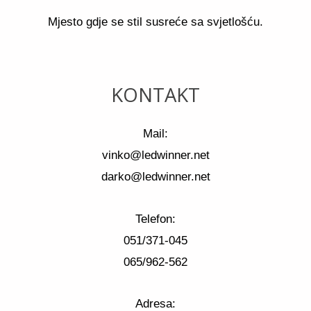
Mjesto gdje se stil susreće sa svjetlošću.
KONTAKT
Mail:
vinko@ledwinner.net
darko@ledwinner.net
Telefon:
051/371-045
065/962-562
Adresa: