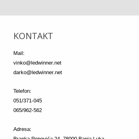
KONTAKT
Mail:
vinko@ledwinner.net
darko@ledwinner.net
Telefon:
051/371-045
065/962-562
Adresa:
Branka Popovića 24, 78000 Banja Luka