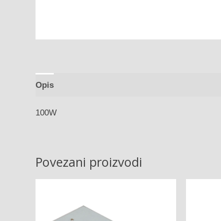
Opis
100W
Povezani proizvodi