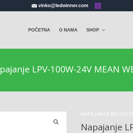
vinko@ledwinner.com
POČETNA
O NAMA
SHOP
pajanje LPV-100W-24V MEAN W
NAPAJANJA ZA LED 
Napajanje 