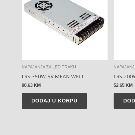
NAPAJANJA ZA LED TRAKU
NAPAJANJ
LRS-350W-5V MEAN WELL
LRS-200
98,63
KM
52,65
KM
DODAJ U KORPU
DOD