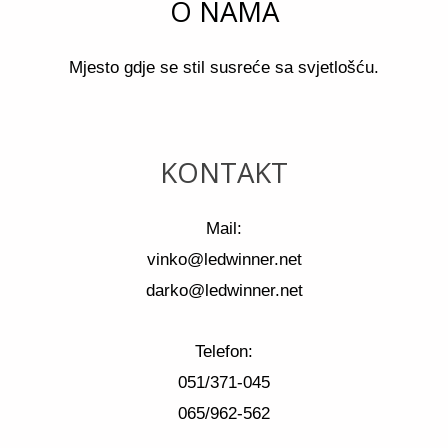
O NAMA
Mjesto gdje se stil susreće sa svjetlošću.
KONTAKT
Mail:
vinko@ledwinner.net
darko@ledwinner.net
Telefon:
051/371-045
065/962-562